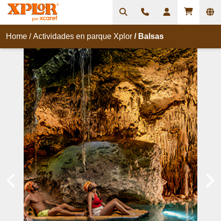
Home
/
Actividades en parque Xplor
/
Balsas