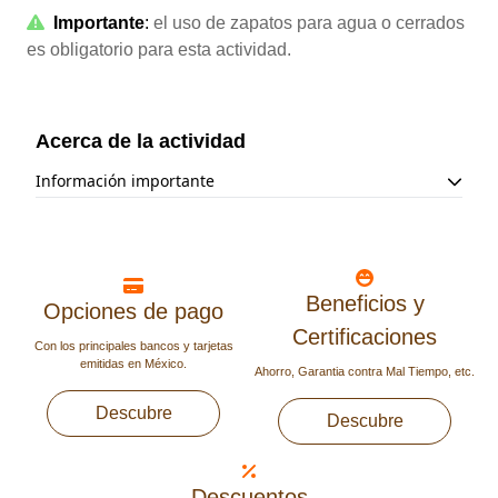
Importante
:
el uso de zapatos para agua o cerrados
es obligatorio para esta actividad.
Acerca de la actividad
Información importante
La estatura mínima para participar es de 1 m.
Es obligatorio el uso de casco y zapatos para agua o
cerrados. Por tu seguridad, no debes bajar de la balsa
durante el recorrido.
Evitar tocar las estalactitas, el tacto las daña.
Beneficios y
Opciones de pago
Esta actividad requiere coordinación, destreza y esfuerzo
Certificaciones
físico.
Con los principales bancos y tarjetas
La profundidad máxima es de 1.20 m y no se requiere
emitidas en México.
Ahorro, Garantia contra Mal Tiempo, etc.
chaleco salvavidas.
Esta actividad no se recomienda para personas con
Descubre
Descubre
cirugías recientes, problemas de espalda, hipertensión,
claustrofobia o mujeres embarazadas.
Descuentos