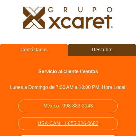
Contáctanos
Descubre
Servicio al cliente / Ventas
Lunes a Domingo de 7:00 AM a 10:00 PM. Hora Local.
México:
998-883-3143
USA-CAN:
1-855-326-0682