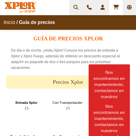
Inicio
/
Guía de precios
GUÍA DE PRECIOS XPLOR
De día o de noche, ¡visita Xplor! Conoce los precios de entrada a
Xplor y Xplor Fuego, además de obtener un descuento especial al
adquirir un paquete de dos o tres parques para tus próximas
vacaciones.
Nos
encontramos en
Precios Xplor
mantenimiento,
contactanos en
nuestros
números de
Entrada Xplor
Con Transportación
:
Nos
atención al
encontramos en
cliente <br />
mantenimiento,
MÉXICO:998-
contactanos en
883-3143 USA-
nuestros
CAN:1-855-326-