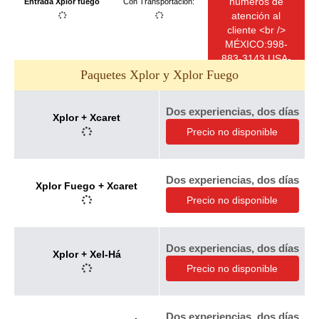
números de
Entrada Xplor fuego
Con Transportación
:
0682
atención al
cliente <br />
MÉXICO:998-
883-3143 USA-
CAN:1-855-326-
Paquetes Xplor y Xplor Fuego
0682
Dos experiencias, dos días
Xplor + Xcaret
Precio no disponible
Dos experiencias, dos días
Xplor Fuego + Xcaret
Precio no disponible
Dos experiencias, dos días
Xplor + Xel-Há
Precio no disponible
Dos experiencias, dos días