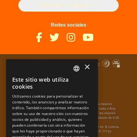
Otros países y regiones
Redes sociales
×
Este sitio web utiliza
SPANISH
cookies
PT
Utilizamos cookies para personalizar el
Términos de Uso
Mapa de Sitio
Aviso de Privacidad
contenido, los anuncios y analizar nuestro
EN
Xplor Park,
te permite volar sobre la selva caribeña. Con las mejores
tráfico. También compartimos información
tirolesas, conduce un vehículo anfibio por la Riviera Maya, nada y flota
sobre su uso de nuestro sitio con nuestros
sobre balsas en ríos subterráneos, de noche o de día vive las mejores
aventuras. Compra tu entrada a Xplor.
Horarios: Lunes a sábado de 8:30
socios de publicidad y análisis, quienes
a.m. a 7:00 p.m. hora de Quintana Roo.
pueden combinarla con otra información
Xplor - México, Carretera Chetumal - Puerto Juárez km 282 Int. B Colonia
que les haya proporcionado o que hayan
Rancho Xcaret,
Playa del Carmen
Quintana Roo.
México
CP 77710
recopilado a partir del uso de sus servicios.
Teléfono Cancún:
998-883-3143